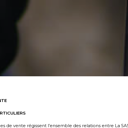
NTE
RTICULIERS
es de vente régissent l’ensemble des relations entre La SAS