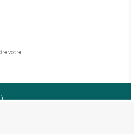
dre votre
)
ations