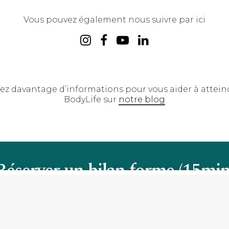
Vous pouvez également nous suivre par ici
z davantage d’informations pour vous aider à attein
BodyLife sur
notre blog
Réserver un bilan forme (15min
pelez nous pour plus d'inform
PRENDRE RENDEZ-VOUS