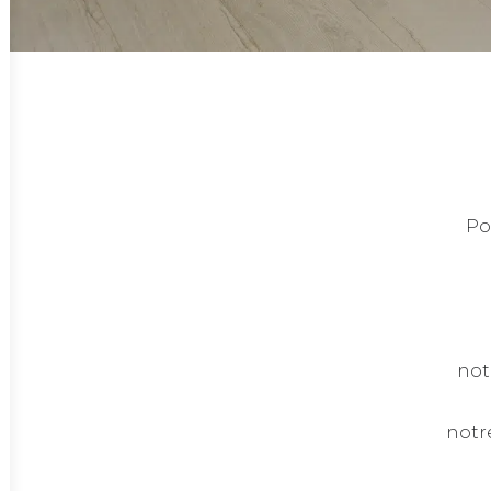
Po
not
notr