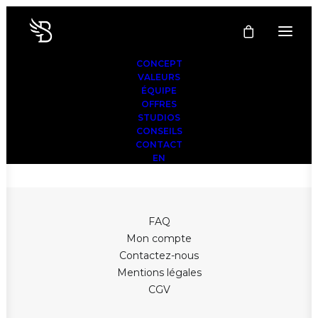
CONCEPT
VALEURS
ÉQUIPE
OFFRES
Votre panier est actuellement vide.
STUDIOS
CONSEILS
CONTACT
RETOUR À LA BOUTIQUE
EN
FAQ
Mon compte
Contactez-nous
Mentions légales
CGV