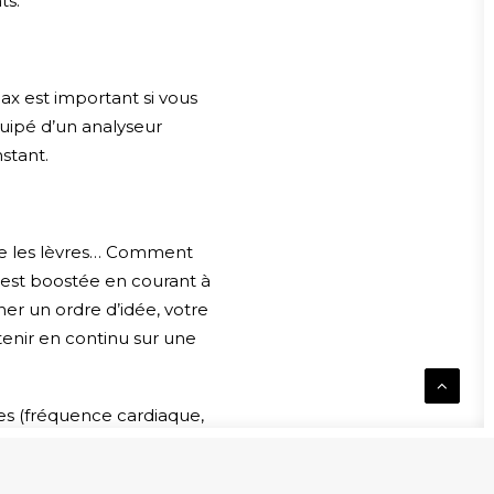
ts.
ax est important si vous
quipé d’un analyseur
stant.
ûle les lèvres… Comment
e est boostée en courant à
er un ordre d’idée, votre
enir en continu sur une
es (fréquence cardiaque,