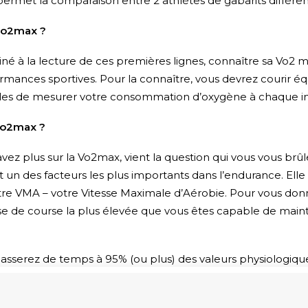
 permet la comparaison entre 2 athlètes de gabarits différen
vo2max ?
iné à la lecture de ces premières lignes, connaître sa Vo2 m
rmances sportives. Pour la connaître, vous devrez courir é
es de mesurer votre consommation d’oxygène à chaque in
vo2max ?
vez plus sur la Vo2max, vient la question qui vous vous br
t un des facteurs les plus importants dans l’endurance. Ell
re VMA – votre Vitesse Maximale d’Aérobie. Pour vous donn
se de course la plus élevée que vous êtes capable de maint
passerez de temps à 95% (ou plus) des valeurs physiologiqu
MA, plus vous améliorerez votre Vo2max. CQFD.
éliorer votre Vo2 max :