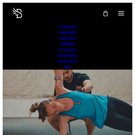
CONCEPT
VALEURS
ÉQUIPE
OFFRES
STUDIOS
CONSEILS
CONTACT
EN